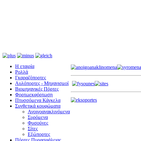
Η εταιρία
Ρολλά
Γκαραζόπορτες
Αυλόπορτες - Μηχανισμοί
Βιομηχανικές Πόρτες
Φορτωεκφόρτωση
Πτυσσόμενα Κάγκελα
Συνθετικά κουφώματα
Ανοιγοανακλινόμενα
Συρόμενα
Φυσούνες
Σίτες
Εξώπορτες
Πόρτες Πυρασφάλειας