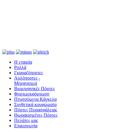
Η εταιρία
Ρολλά
Γκαραζόπορτες
Αυλόπορτες -
Μηχανισμοί
Βιομηχανικές Πόρτες
Φορτωεκφόρτωση
Πτυσσόμενα Κάγκελα
Συνθετικά κουφώματα
Πόρτες Πυρασφάλειας
Θωρακισμένες Πόρτες
Πελάτες μας
Επικοινωνία