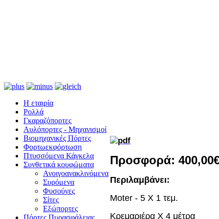
Η εταιρία
Ρολλά
Γκαραζόπορτες
Αυλόπορτες - Μηχανισμοί
Βιομηχανικές Πόρτες
Φορτωεκφόρτωση
Πτυσσόμενα Κάγκελα
Προσφορά: 400,00€
Συνθετικά κουφώματα
Ανοιγοανακλινόμενα
Περιλαμβάνει:
Συρόμενα
Φυσούνες
Moter - 5 X 1 τεμ.
Σίτες
Εξώπορτες
Κρεμαριέρα Χ 4 μέτρα
Πόρτες Πυρασφάλειας