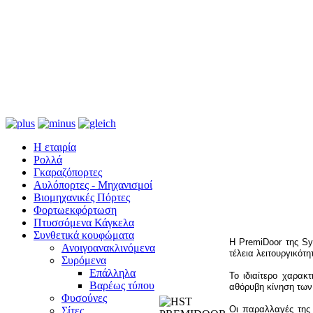
Η εταιρία
Ρολλά
Γκαραζόπορτες
Αυλόπορτες - Μηχανισμοί
Βιομηχανικές Πόρτες
Φορτωεκφόρτωση
Πτυσσόμενα Κάγκελα
Συνθετικά κουφώματα
Η PremiDoor της Sy
Ανοιγοανακλινόμενα
τέλεια λειτουργικότη
Συρόμενα
Επάλληλα
Το ιδιαίτερο χαρακ
Βαρέως τύπου
αθόρυβη κίνηση των 
Φυσούνες
Οι παραλλαγές της 
Σίτες