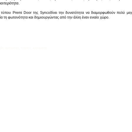
ιαιτερότητα.
 τύπου Premi Door της Synco
δίνει την δυνατότητα να διαμορφωθούν πολύ με
α τη φωτεινότητα και δημιουργώντας από την άλλη έναν ενιαίο χώρο.
e, αυτοματες, πορτες, καλαματα,