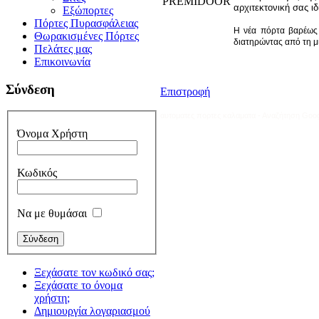
αρχιτεκτονική σας ιδ
Εξώπορτες
Πόρτες Πυρασφάλειας
Η νέα πόρτα βαρέως
Θωρακισμένες Πόρτες
διατηρώντας από τη μί
Πελάτες μας
Επικοινωνία
Σύνδεση
Επιστροφή
αυτοματες πορτες καλαματα - Αναζήτηση Googl
Όνομα Χρήστη
Κωδικός
Να με θυμάσαι
Ξεχάσατε τον κωδικό σας;
Ξεχάσατε το όνομα
χρήστη;
Δημιουργία λογαριασμού