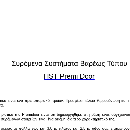
Συρόμενα Συστήματα Βαρέως Τύπου
HST Premi Door
nco είναι ένα πρωτοποριακό π
ροϊόν. Προσφέρει τέλεια θερμομόνωση και 
τα.
τηριστικό της
Premidoor είναι ότι δημιουργήθηκε στη βάση ενός σύγχρονο
συρόμενων στοιχείων είναι ένα ακόμη ιδιαίτερο χαρακτηριστικό της.
σειράς με φύλλα έως και 3,0 μ. πλάτος και 2,5 μ. ύψος σας επιτρέπουν