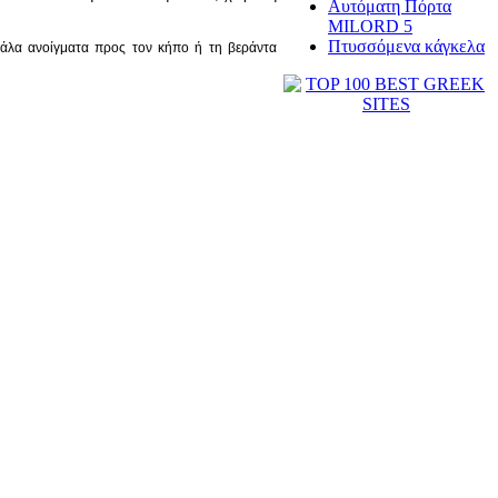
Αυτόματη Πόρτα
MILORD 5
Πτυσσόμενα κάγκελα
γάλα ανοίγματα προς τον κήπο ή τη βεράντα