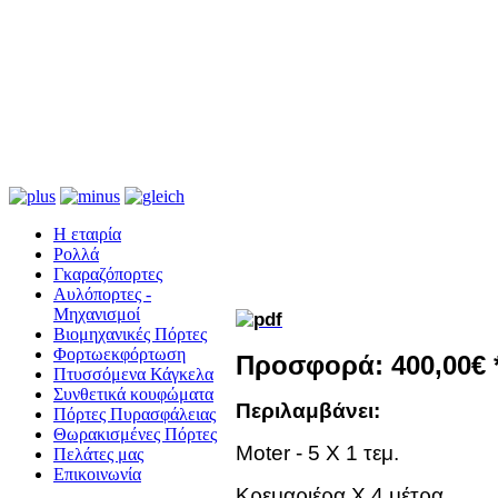
Η εταιρία
Ρολλά
Γκαραζόπορτες
Αυλόπορτες -
Μηχανισμοί
Βιομηχανικές Πόρτες
Φορτωεκφόρτωση
Προσφορά: 400,00€ 
Πτυσσόμενα Κάγκελα
Συνθετικά κουφώματα
Περιλαμβάνει:
Πόρτες Πυρασφάλειας
Θωρακισμένες Πόρτες
Moter - 5 X 1 τεμ.
Πελάτες μας
Επικοινωνία
Κρεμαριέρα Χ 4 μέτρα